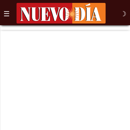
☰
☽
⌕
Inicio
Nogales
Columna
Sonora
México
Arizona
Internacional