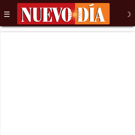
☰
☽
⌕
Inicio
Nogales
Columna
Sonora
México
Arizona
Internacional