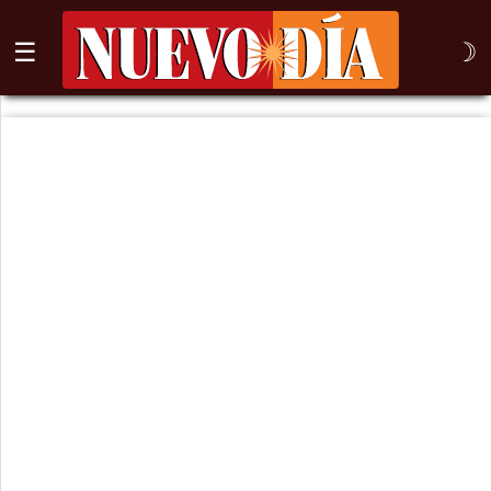
☰
☽
⌕
Inicio
Nogales
Columna
Sonora
México
Arizona
Internacional