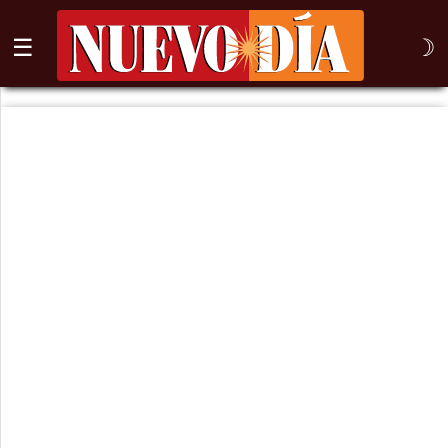
☰
☽
⌕
Inicio
Nogales
Columna
Sonora
México
Arizona
Internacional