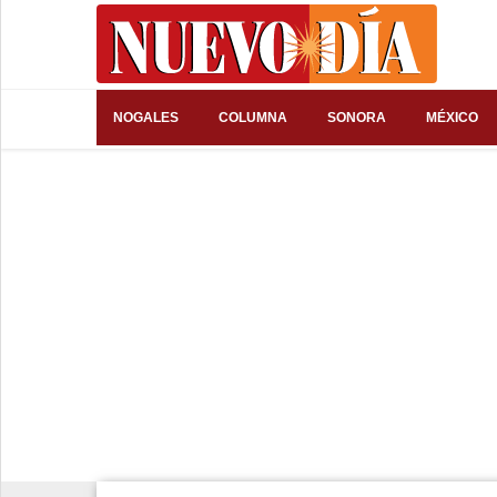
⌕
NOGALES
COLUMNA
SONORA
MÉXICO
Inicio
Nogales
Columna
Sonora
México
Arizona
Internacional
Deportes