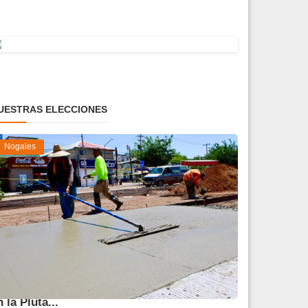
UESTRAS ELECCIONES
Nogales
vanza 45 % obra de reparación del socavón
n la Pluta...