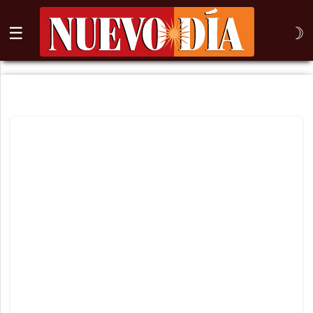
☰
☽
⌕
Inicio
Nogales
Columna
Sonora
México
Arizona
Internacional