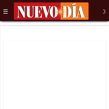
☰
☽
⌕
Inicio
Nogales
Columna
Sonora
México
Arizona
Internacional