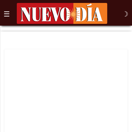
☰
☽
⌕
Inicio
Nogales
Columna
Sonora
México
Arizona
Internacional