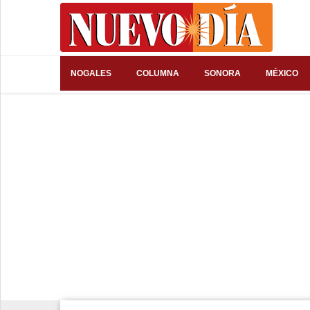
⌕
NOGALES
COLUMNA
SONORA
MÉXICO
Inicio
Nogales
Columna
Sonora
México
Arizona
Internacional
Deportes