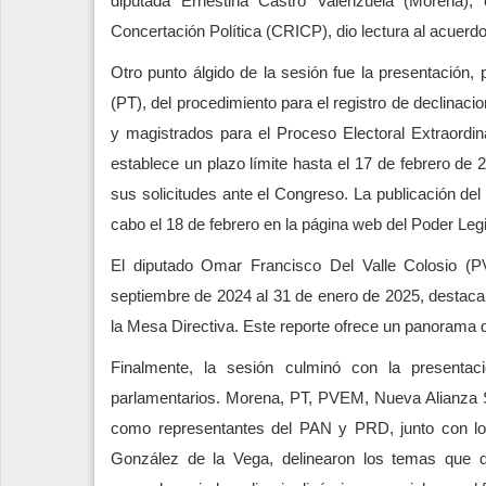
diputada Ernestina Castro Valenzuela (Morena),
Concertación Política (CRICP), dio lectura al acuerd
Otro punto álgido de la sesión fue la presentación
(PT), del procedimiento para el registro de declinac
y magistrados para el Proceso Electoral Extraordi
establece un plazo límite hasta el 17 de febrero de
sus solicitudes ante el Congreso. La publicación del 
cabo el 18 de febrero en la página web del Poder Legi
El diputado Omar Francisco Del Valle Colosio (P
septiembre de 2024 al 31 de enero de 2025, destacand
la Mesa Directiva. Este reporte ofrece un panorama 
Finalmente, la sesión culminó con la presentaci
parlamentarios. Morena, PT, PVEM, Nueva Alianza S
como representantes del PAN y PRD, junto con lo
González de la Vega, delinearon los temas que de