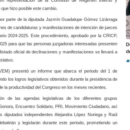
 en representación de la Comisión de Régimen Interno y
o que hizo posible este cambio.
, por parte de la diputada Jazmín Guadalupe Gómez Lizárraga
iones de candidaturas y manifestaciones de intención de jueces
nario 2024-2025. Este procedimiento, aprobado por la CRICP,
 2025 para que las personas juzgadoras interesadas presenten
D
d
listado oficial de declinaciones y manifestaciones se llevará a
slativo.
📅
VEM) presentó un informe que abarca el periodo del 1 de
o los logros legislativos obtenidos durante la presidencia de
de la productividad del Congreso en los meses recientes.
ón de las agendas legislativas de los diferentes grupos
onora, Encuentro Solidario, PRI, Movimiento Ciudadano, así
s diputados independientes Alejandra López Noriega y Raúl
batirán y legislarán durante este periodo, prometiendo un