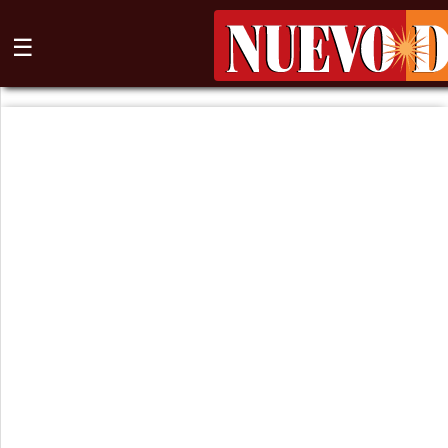
☰
⌕
Inicio
Nogales
Columna
Sonora
México
Arizona
Internacional