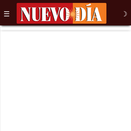
☰
☽
⌕
Inicio
Nogales
Columna
Sonora
México
Arizona
Internacional