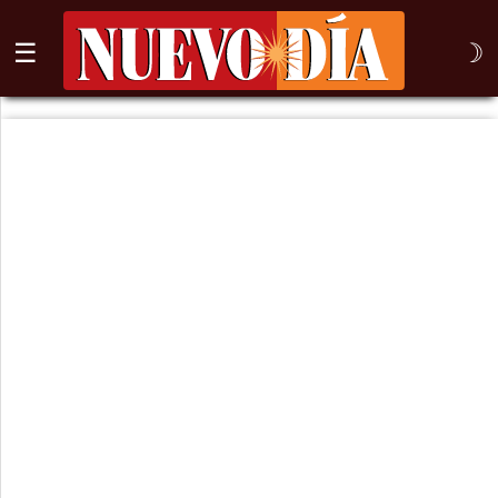
☰
☽
⌕
Inicio
Nogales
Columna
Sonora
México
Arizona
Internacional