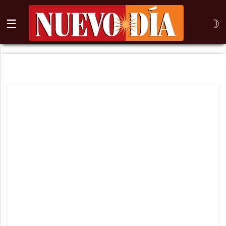
☰
☽
⌕
Inicio
Nogales
Columna
Sonora
México
Arizona
Internacional