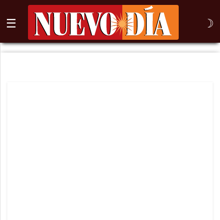
☰
☽
⌕
Inicio
Nogales
Columna
Sonora
México
Arizona
Internacional