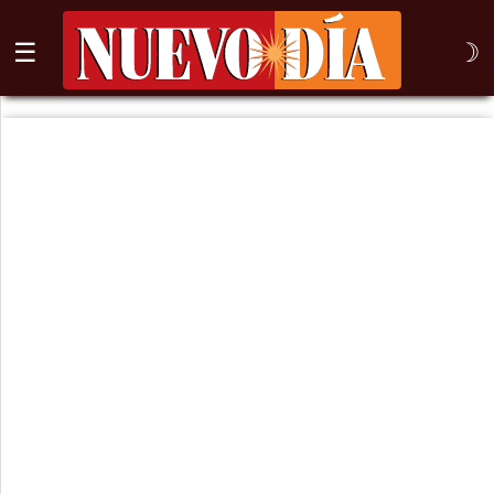
☰
☽
⌕
Inicio
Nogales
Columna
Sonora
México
Arizona
Internacional