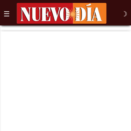
☰
☽
⌕
Inicio
Nogales
Columna
Sonora
México
Arizona
Internacional