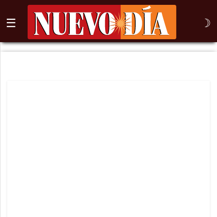
☰
☽
⌕
Inicio
Nogales
Columna
Sonora
México
Arizona
Internacional