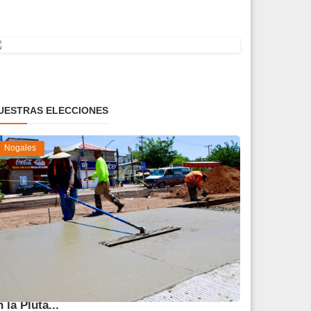
UESTRAS ELECCIONES
Nogales
vanza 45 % obra de reparación del socavón
n la Pluta...