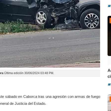
📅
A
ora
Última edición 30/06/2024 03:48 PM.
ci
📅
ste sábado en Caborca tras una agresión con armas de fuego
eneral de Justicia del Estado.