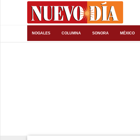
⌕
NOGALES
COLUMNA
SONORA
MÉXICO
Inicio
Nogales
Columna
Sonora
México
Arizona
Internacional
Deportes