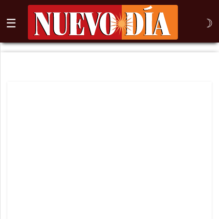
☰
☽
⌕
Inicio
Nogales
Columna
Sonora
México
Arizona
Internacional