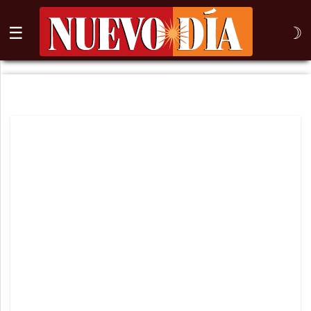
☰
☽
⌕
Inicio
Nogales
Columna
Sonora
México
Arizona
Internacional