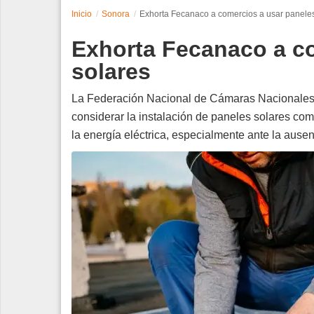
Inicio
Sonora
Exhorta Fecanaco a comercios a usar paneles
Espectáculos
Exhorta Fecanaco a c
Tecnología
solares
Contacto
La Federación Nacional de Cámaras Nacionales d
considerar la instalación de paneles solares como
Edición Impresa
la energía eléctrica, especialmente ante la ausen