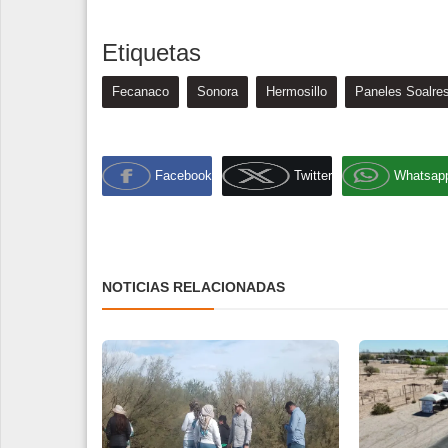
Etiquetas
Fecanaco
Sonora
Hermosillo
Paneles Soalre
Facebook
Twitter
Whatsap
NOTICIAS RELACIONADAS