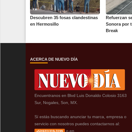
Descubren 35 fosas clandestinas
Refuerzan se
en Hermosillo
Sonora por 
Break
ACERCA DE NUEVO DÍA
Encuentranos en Blvd Luis Donaldo Colosio 3163
Sur, Nogales, Son, MX.
Sí estás buscando anunciar tu marca, empresa o
servicio con nosotros puedes contactarnos al:
o en
+52(631)319-3199