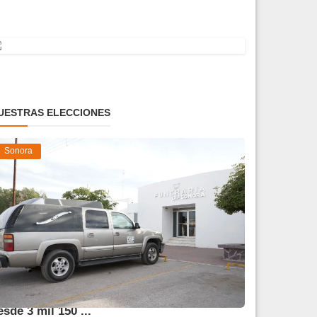
UESTRAS ELECCIONES
Sonora
frece DIF Sonora servicios funerarios
esde 3 mil 150 ...