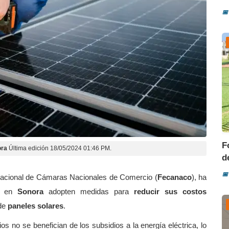
📅
F
ora
Última edición 18/05/2024 01:46 PM.
d
📅
 Nacional de Cámaras Nacionales de Comercio (
Fecanaco
), ha
os en
Sonora
adopten medidas para
reducir sus costos
 de
paneles solares
.
 no se benefician de los subsidios a la energía eléctrica, lo