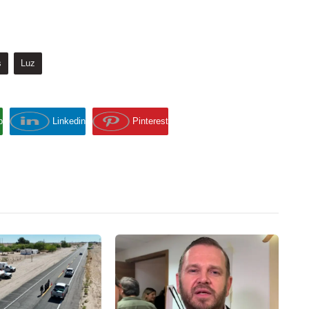
s
Luz
p
Linkedin
Pinterest