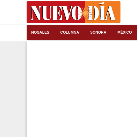
⌕
NOGALES
COLUMNA
SONORA
MÉXICO
Inicio
Nogales
Columna
Sonora
México
Arizona
Internacional
Deportes