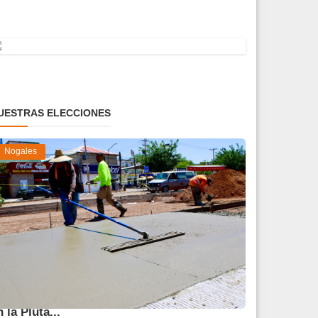
UESTRAS ELECCIONES
Nogales
vanza 45 % obra de reparación del socavón
n la Pluta...