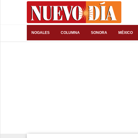
⌕
NOGALES
COLUMNA
SONORA
MÉXICO
Inicio
Nogales
Columna
Sonora
México
Arizona
Internacional
Deportes