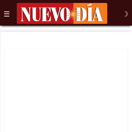
☰
☽
⌕
Inicio
Nogales
Columna
Sonora
México
Arizona
Internacional