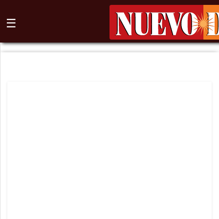
☰
⌕
Inicio
Nogales
Columna
Sonora
México
Arizona
Internacional