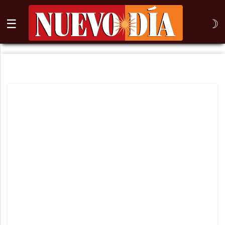
☰
☽
⌕
Inicio
Nogales
Columna
Sonora
México
Arizona
Internacional