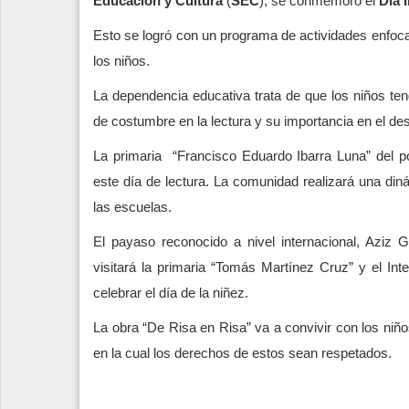
Educación y Cultura
(
SEC
), se conmemoró el
Día 
Esto se logró con un programa de actividades enfoca
los niños.
La dependencia educativa trata de que los niños ten
de costumbre en la lectura y su importancia en el d
La primaria “Francisco Eduardo Ibarra Luna” del po
este día de lectura. La comunidad realizará una diná
las escuelas.
El payaso reconocido a nivel internacional, Aziz
visitará la primaria “Tomás Martínez Cruz” y el Int
celebrar el día de la niñez.
La obra “De Risa en Risa” va a convivir con los niño
en la cual los derechos de estos sean respetados.