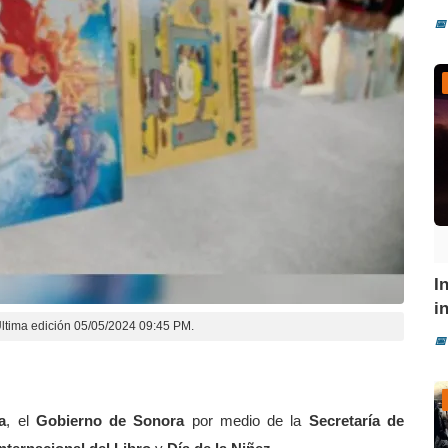
📅
I
i
ltima edición 05/05/2024 09:45 PM.
📅
a
, el
Gobierno de Sonora
por medio de la
Secretaría de