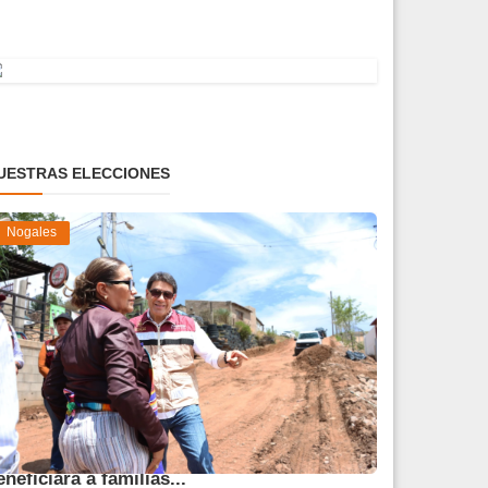
UESTRAS ELECCIONES
Nogales
vanza obra de pavimentación que
eneficiará a familias...