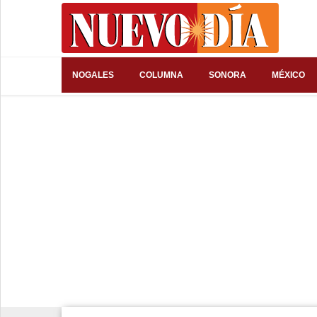
⌕
NOGALES
COLUMNA
SONORA
MÉXICO
Inicio
Nogales
Columna
Sonora
México
Arizona
Internacional
Deportes