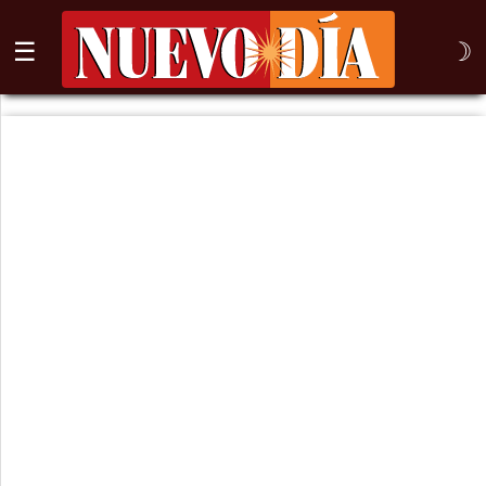
☰
☽
⌕
Inicio
Nogales
Columna
Sonora
México
Arizona
Internacional