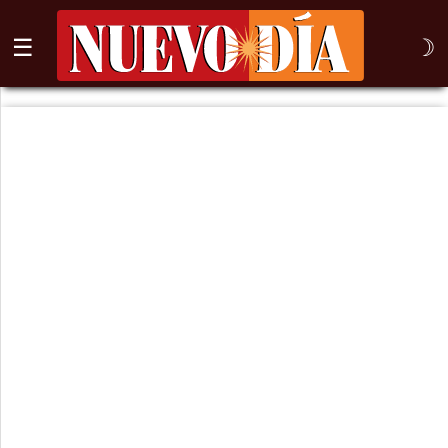
☰
☽
⌕
Inicio
Nogales
Columna
Sonora
México
Arizona
Internacional