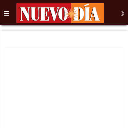
☰
☽
⌕
Inicio
Nogales
Columna
Sonora
México
Arizona
Internacional