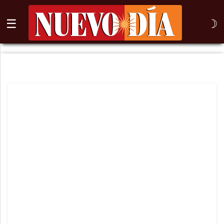
☰
☽
⌕
Inicio
Nogales
Columna
Sonora
México
Arizona
Internacional