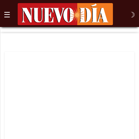
☰
☽
⌕
Inicio
Nogales
Columna
Sonora
México
Arizona
Internacional