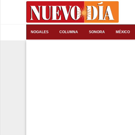
⌕
NOGALES
COLUMNA
SONORA
MÉXICO
Inicio
Nogales
Columna
Sonora
México
Arizona
Internacional
Deportes