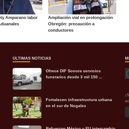
ty Amparano labor
Ampliación vial en prolongación
Aduanales
Obregón: precaución a
conductores
ÚLTIMAS NOTICIAS
M
Ofrece DIF Sonora servicios
funerarios desde 3 mil 150 ...
¡S
Fortalecen infraestructura urbana
ac
en el sur de Nogales
Refuerzan México y EU intercambio