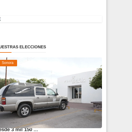
UESTRAS ELECCIONES
Sonora
frece DIF Sonora servicios funerarios
esde 3 mil 150 ...