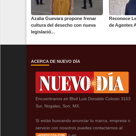
Azalia Guevara propone frenar
Reconoce Le
cultura del desecho con nueva
de Agentes 
legislació...
ACERCA DE NUEVO DÍA
Encuentranos en Blvd Luis Donaldo Colosio 3163
Sur, Nogales, Son, MX.
Sí estás buscando anunciar tu marca, empresa o
servicio con nosotros puedes contactarnos al:
o en
+52(631)319-3199