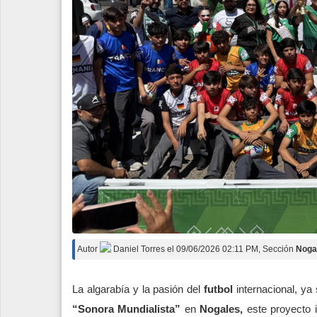
Autor
Daniel Torres
el
09/06/2026 02:11 PM
, Sección
Noga
La algarabía y la pasión del
futbol
internacional, ya 
“Sonora Mundialista”
en
Nogales,
este proyecto 