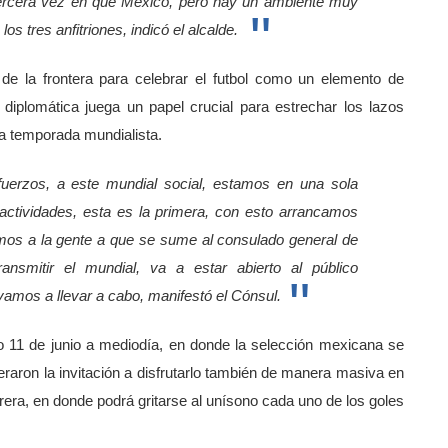
 tercera vez en que México, pero hay un ambiente muy
s tres anfitriones, indicó el alcalde.
de la frontera para celebrar el futbol como un elemento de
 diplomática juega un papel crucial para estrechar los lazos
a temporada mundialista.
erzos, a este mundial social, estamos en una sola
ctividades, esta es la primera, con esto arrancamos
amos a la gente a que se sume al consulado general de
smitir el mundial, va a estar abierto al público
vamos a llevar a cabo, manifestó el Cónsul.
o 11 de junio a mediodía, en donde la selección mexicana se
teraron la invitación a disfrutarlo también de manera masiva en
era, en donde podrá gritarse al unísono cada uno de los goles