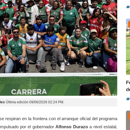
📅
F
d
📅
les
Última edición 09/06/2026 02:24 PM.
se respiran en la frontera con el arranque oficial del programa
impulsado por el gobernador
Alfonso Durazo
a nivel estatal,