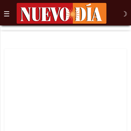
☰
☽
⌕
Inicio
Nogales
Columna
Sonora
México
Arizona
Internacional