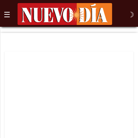
☰
☽
⌕
Inicio
Nogales
Columna
Sonora
México
Arizona
Internacional