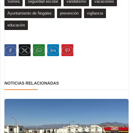
Sonora
seguridad escolar
vandalismo
vacaciones
Ayuntamiento de Nogales
prevención
vigilancia
educación
NOTICIAS RELACIONADAS