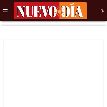
☰
☽
⌕
Inicio
Nogales
Columna
Sonora
México
Arizona
Internacional