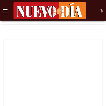
☰
☽
⌕
Inicio
Nogales
Columna
Sonora
México
Arizona
Internacional