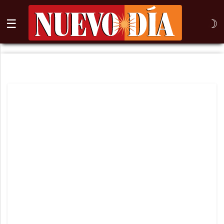
☰
☽
⌕
Inicio
Nogales
Columna
Sonora
México
Arizona
Internacional