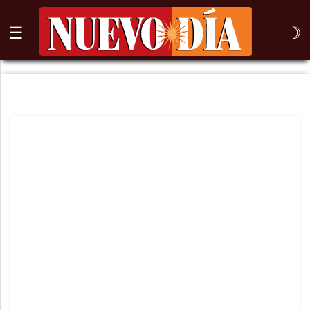
☰
☽
⌕
Inicio
Nogales
Columna
Sonora
México
Arizona
Internacional