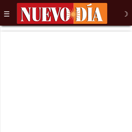
☰
☽
⌕
Inicio
Nogales
Columna
Sonora
México
Arizona
Internacional