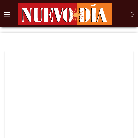
☰
☽
⌕
Inicio
Nogales
Columna
Sonora
México
Arizona
Internacional