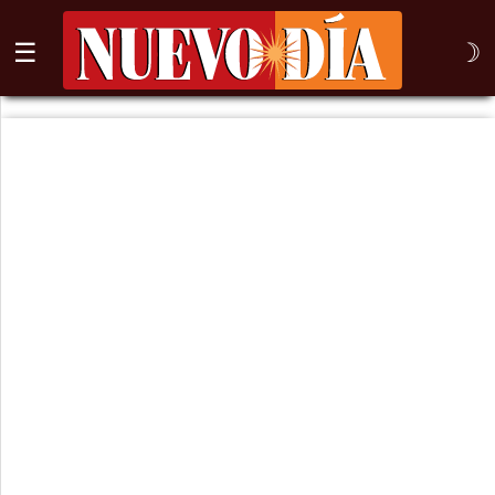
☰
☽
⌕
Inicio
Nogales
Columna
Sonora
México
Arizona
Internacional