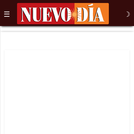
☰
☽
⌕
Inicio
Nogales
Columna
Sonora
México
Arizona
Internacional