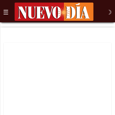
☰
☽
⌕
Inicio
Nogales
Columna
Sonora
México
Arizona
Internacional