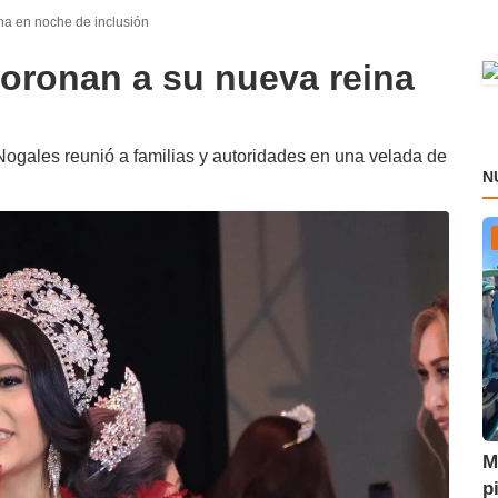
ina en noche de inclusión
coronan a su nueva reina
Nogales reunió a familias y autoridades en una velada de
N
M
p