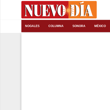
⌕
NOGALES
COLUMNA
SONORA
MÉXICO
Inicio
Nogales
Columna
Sonora
México
Arizona
Internacional
Deportes