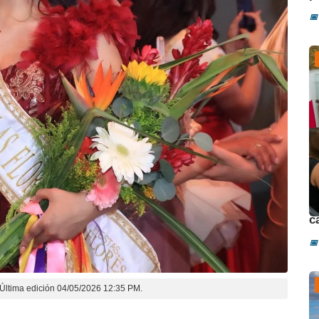
📅
D
c
📅
Última edición 04/05/2026 12:35 PM.