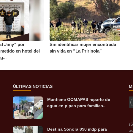
El Jimy” por
Sin identificar mujer encontrada
metido en hotel del
sin vida en “La Pririnola”
g...
ÚLTIMAS NOTICIAS
M
Mantiene OOMAPAS reparto de
agua en pipas para familias...
¡S
Destina Sonora 850 mdp para
ac