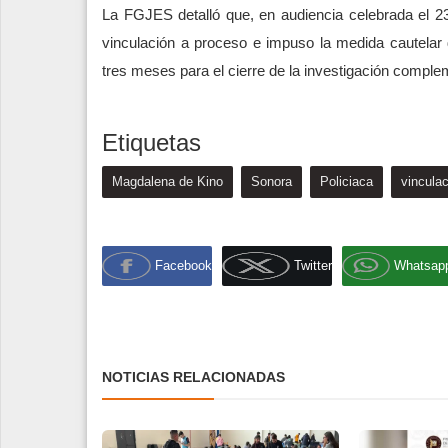
La FGJES detalló que, en audiencia celebrada el 23 d
vinculación a proceso e impuso la medida cautelar d
tres meses para el cierre de la investigación comple
Etiquetas
Magdalena de Kino
Sonora
Policiaca
vincula
Facebook
Twitter
Whatsap
NOTICIAS RELACIONADAS