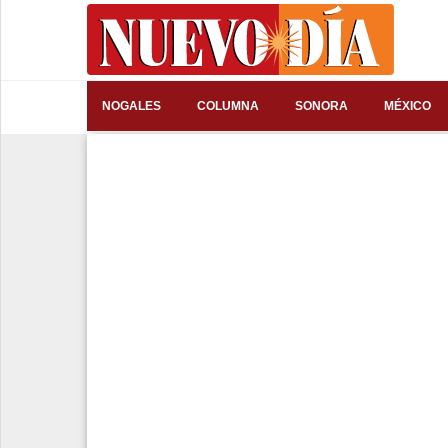
⌕
NOGALES
COLUMNA
SONORA
MÉXICO
Inicio
Nogales
Columna
Sonora
México
Arizona
Internacional
Deportes