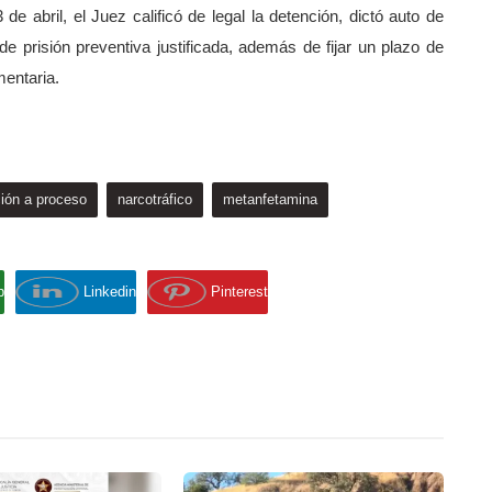
e abril, el Juez calificó de legal la detención, dictó auto de
e prisión preventiva justificada, además de fijar un plazo de
mentaria.
ción a proceso
narcotráfico
metanfetamina
p
Linkedin
Pinterest