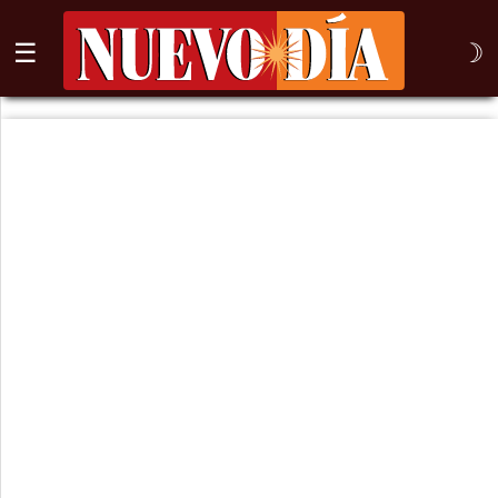
☰
☽
⌕
Inicio
Nogales
Columna
Sonora
México
Arizona
Internacional