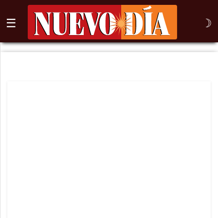
☰
☽
⌕
Inicio
Nogales
Columna
Sonora
México
Arizona
Internacional