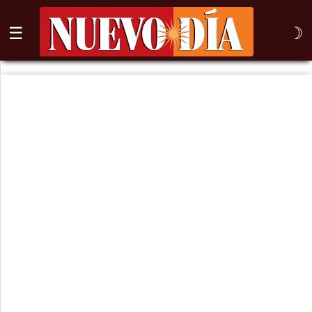
☰
☽
⌕
Inicio
Nogales
Columna
Sonora
México
Arizona
Internacional