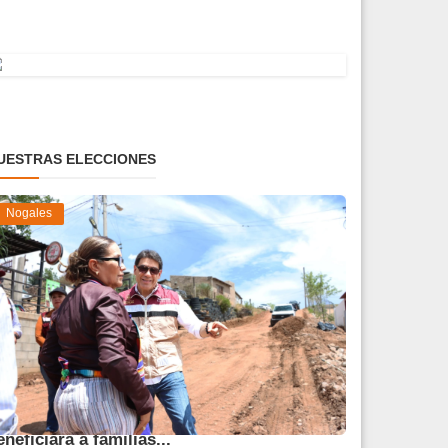
UESTRAS ELECCIONES
Nogales
vanza obra de pavimentación que
eneficiará a familias...