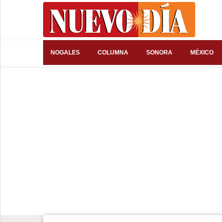
⌕
NOGALES
COLUMNA
SONORA
MÉXICO
Inicio
Nogales
Columna
Sonora
México
Arizona
Internacional
Deportes