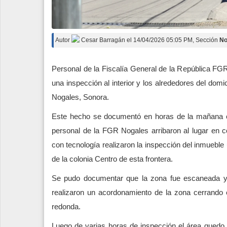
Autor
Cesar Barragán
el
14/04/2026 05:05 PM
, Sección
No
Personal de la Fiscalía General de la República FG
una inspección al interior y los alrededores del domi
Nogales, Sonora.
Este hecho se documentó en horas de la mañana cu
personal de la FGR Nogales arribaron al lugar en
con tecnología realizaron la inspección del inmueble 
de la colonia Centro de esta frontera.
Se pudo documentar que la zona fue escaneada y 
realizaron un acordonamiento de la zona cerrando e
redonda.
Luego de varias horas de inspección el área quedo